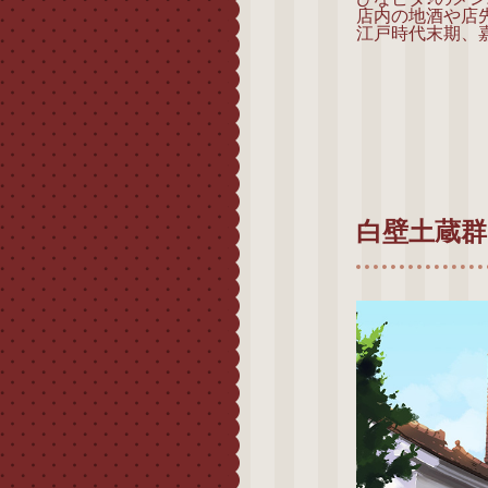
店内の地酒や店
江戸時代末期、
白壁土蔵群