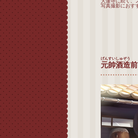
大蓮寺に続く、
写真撮影におす
げんすいしゅぞう
元帥酒造
前