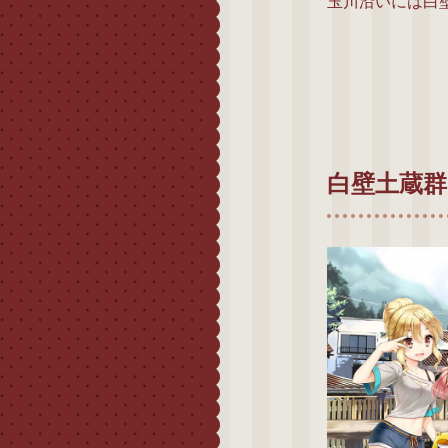
玉川沿いには白
白壁土蔵群