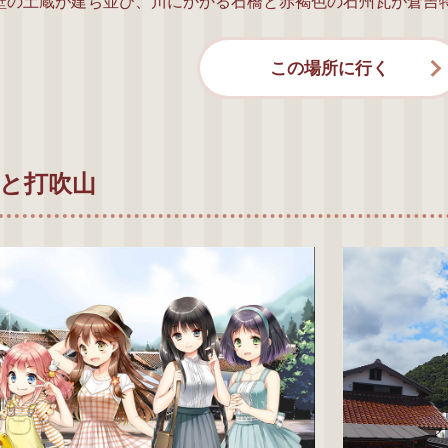
壁の土蔵が建ち並び、川にかかる石橋と赤褐色の石州瓦が倉吉
この場所に行く
と打吹山