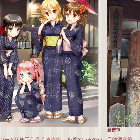
倉吉市
ンバーが伝統工芸品「
倉吉絣
」を着ているのが、元帥酒造前。