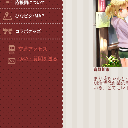
応援団について
ひなビタ♪MAP
コラボグッズ
交通アクセス
Q&A・質問を送る
倉野川市
まり花ちゃんと
明治時代創業の
いる、とてもレ